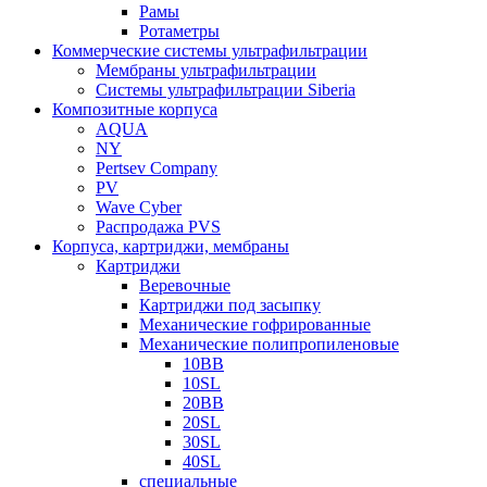
Рамы
Ротаметры
Коммерческие системы ультрафильтрации
Мембраны ультрафильтрации
Системы ультрафильтрации Siberia
Композитные корпуса
AQUA
NY
Pertsev Company
PV
Wave Cyber
Распродажа PVS
Корпуса, картриджи, мембраны
Картриджи
Веревочные
Картриджи под засыпку
Механические гофрированные
Механические полипропиленовые
10BB
10SL
20BB
20SL
30SL
40SL
специальные