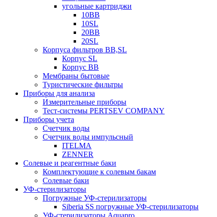
угольные картриджи
10BB
10SL
20BB
20SL
Корпуса фильтров BB,SL
Корпус SL
Корпус ВВ
Мембраны бытовые
Туристические фильтры
Приборы для анализа
Измерительные приборы
Тест-системы PERTSEV COMPANY
Приборы учета
Счетчик воды
Счетчик воды импульсный
ITELMA
ZENNER
Солевые и реагентные баки
Комплектующие к солевым бакам
Солевые баки
УФ-стерилизаторы
Погружные УФ-стерилизаторы
Siberia SS погружные УФ-стерилизаторы
УФ-стерилизаторы Aquapro