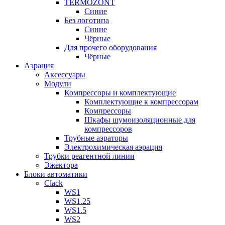
TERMOZONT
Синие
Без логотипа
Синие
Чёрные
Для прочего оборудования
Чёрные
Аэрация
Аксессуары
Модули
Компрессоры и комплектующие
Комплектующие к компрессорам
Компрессоры
Шкафы шумоизоляционные для
компрессоров
Трубные аэраторы
Электрохимическая аэрация
Трубки реагентной линии
Эжектора
Блоки автоматики
Clack
WS1
WS1.25
WS1.5
WS2