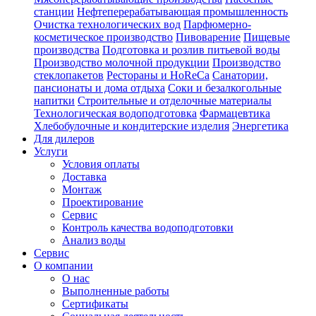
станции
Нефтеперерабатывающая промышленность
Очистка технологических вод
Парфюмерно-
косметическое производство
Пивоварение
Пищевые
производства
Подготовка и розлив питьевой воды
Производство молочной продукции
Производство
стеклопакетов
Рестораны и HoReCa
Санатории,
пансионаты и дома отдыха
Соки и безалкогольные
напитки
Строительные и отделочные материалы
Технологическая водоподготовка
Фармацевтика
Хлебобулочные и кондитерские изделия
Энергетика
Для дилеров
Услуги
Условия оплаты
Доставка
Монтаж
Проектирование
Сервис
Контроль качества водоподготовки
Анализ воды
Сервис
О компании
О нас
Выполненные работы
Сертификаты