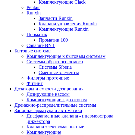
Комплектующие Clack
Pentair
Runxin
Запчасти Runxin
Клапана управления Runxin
Комплектующие Runxin
Проматик
Проматик 100
Сanature BNT
Бытовые системы
Комплектующие к бытовым системам
Системы обратного осмоса
Системы Siberia
Сменные элементы
Фильтры проточные
Фитинг
Дозаторы и емкости дозирования
Дозирующие насосы
Комплектующие к дозаторам
Дренажно-распределительные системы
Запорная арматура и автоматика
Диафрагменные клапана - пневмоострова
,инжектора
Клапана электромагнитные
Комплектующие