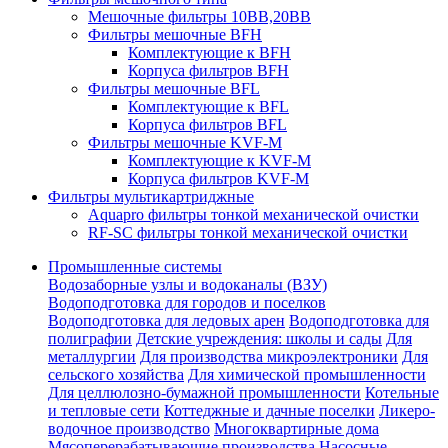
Мешочные фильтры 10ВВ,20ВВ
Фильтры мешочные BFH
Комплектующие к BFH
Корпуса фильтров BFH
Фильтры мешочные BFL
Комплектующие к BFL
Корпуса фильтров BFL
Фильтры мешочные KVF-M
Комплектующие к KVF-M
Корпуса фильтров KVF-M
Фильтры мультикартриджные
Aquapro фильтры тонкой механической очистки
RF-SC фильтры тонкой механической очистки
Промышленные системы
Водозаборные узлы и водоканалы (ВЗУ)
Водоподготовка для городов и поселков
Водоподготовка для ледовых арен
Водоподготовка для
полиграфии
Детские учреждения: школы и сады
Для
металлургии
Для производства микроэлектроники
Для
сельского хозяйства
Для химической промышленности
Для целлюлозно-бумажной промышленности
Котельные
и тепловые сети
Коттеджные и дачные поселки
Ликеро-
водочное производство
Многоквартирные дома
Мясоперерабатывающие производства
Насосные