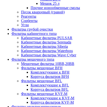
Мешок 25 л
Прочие ионообменные смолы
Песок кварцевый (гравий)
Реагенты
Сорбенты
Угли
Фильтры грубой очистки
Фильтры кабинетного типа
Кабинетные фильтры PULSAR
Кабинетные фильтры Serenada
Кабинетные фильтры Siberia
Кабинетные фильтры Waterboss
Кабинетные фильтры Wave Cyber
Фильтры мешочного типа
Мешочные фильтры 10ВВ,20ВВ
Фильтры мешочные BFH
Комплектующие к BFH
Корпуса фильтров BFH
Фильтры мешочные BFL
Комплектующие к BFL
Корпуса фильтров BFL
Фильтры мешочные KVF-M
Комплектующие к KVF-M
Корпуса фильтров KVF-M
Фильтры мультикартриджные