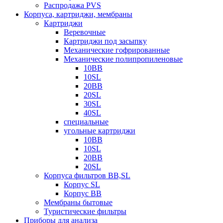
Распродажа PVS
Корпуса, картриджи, мембраны
Картриджи
Веревочные
Картриджи под засыпку
Механические гофрированные
Механические полипропиленовые
10BB
10SL
20BB
20SL
30SL
40SL
специальные
угольные картриджи
10BB
10SL
20BB
20SL
Корпуса фильтров BB,SL
Корпус SL
Корпус ВВ
Мембраны бытовые
Туристические фильтры
Приборы для анализа