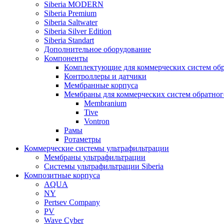
Siberia MODERN
Siberia Premium
Siberia Saltwater
Siberia Silver Edition
Siberia Standart
Дополнительное оборудование
Компоненты
Комплектующие для коммерческих систем обр
Контроллеры и датчики
Мембранные корпуса
Мембраны для коммерческих систем обратног
Membranium
Tive
Vontron
Рамы
Ротаметры
Коммерческие системы ультрафильтрации
Мембраны ультрафильтрации
Системы ультрафильтрации Siberia
Композитные корпуса
AQUA
NY
Pertsev Company
PV
Wave Cyber