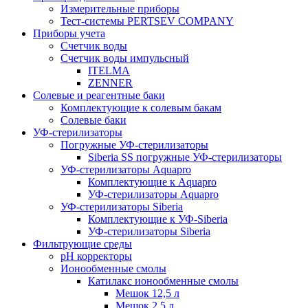
Измерительные приборы
Тест-системы PERTSEV COMPANY
Приборы учета
Счетчик воды
Счетчик воды импульсный
ITELMA
ZENNER
Солевые и реагентные баки
Комплектующие к солевым бакам
Солевые баки
УФ-стерилизаторы
Погружные УФ-стерилизаторы
Siberia SS погружные УФ-стерилизаторы
УФ-стерилизаторы Aquapro
Комплектующие к Aquapro
УФ-стерилизаторы Aquapro
УФ-стерилизаторы Siberia
Комплектующие к УФ-Siberia
УФ-стерилизаторы Siberia
Фильтрующие среды
pH корректоры
Ионообменные смолы
Катилакс ионообменные смолы
Мешок 12,5 л
Мешок 2.5 л