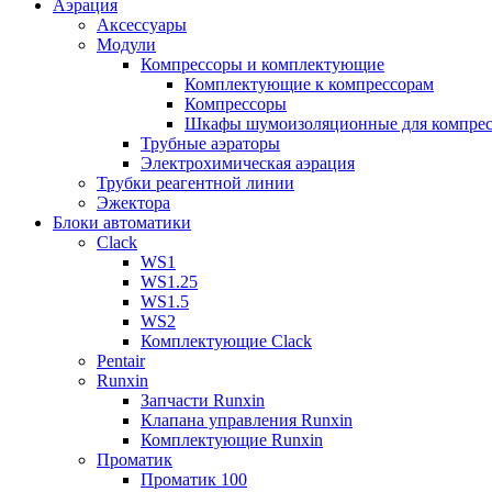
Аэрация
Аксессуары
Модули
Компрессоры и комплектующие
Комплектующие к компрессорам
Компрессоры
Шкафы шумоизоляционные для компрес
Трубные аэраторы
Электрохимическая аэрация
Трубки реагентной линии
Эжектора
Блоки автоматики
Clack
WS1
WS1.25
WS1.5
WS2
Комплектующие Clack
Pentair
Runxin
Запчасти Runxin
Клапана управления Runxin
Комплектующие Runxin
Проматик
Проматик 100