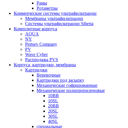
Рамы
Ротаметры
Коммерческие системы ультрафильтрации
Мембраны ультрафильтрации
Системы ультрафильтрации Siberia
Композитные корпуса
AQUA
NY
Pertsev Company
PV
Wave Cyber
Распродажа PVS
Корпуса, картриджи, мембраны
Картриджи
Веревочные
Картриджи под засыпку
Механические гофрированные
Механические полипропиленовые
10BB
10SL
20BB
20SL
30SL
40SL
специальные