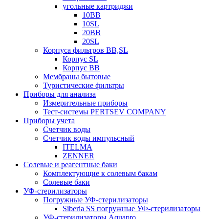
угольные картриджи
10BB
10SL
20BB
20SL
Корпуса фильтров BB,SL
Корпус SL
Корпус ВВ
Мембраны бытовые
Туристические фильтры
Приборы для анализа
Измерительные приборы
Тест-системы PERTSEV COMPANY
Приборы учета
Счетчик воды
Счетчик воды импульсный
ITELMA
ZENNER
Солевые и реагентные баки
Комплектующие к солевым бакам
Солевые баки
УФ-стерилизаторы
Погружные УФ-стерилизаторы
Siberia SS погружные УФ-стерилизаторы
УФ-стерилизаторы Aquapro