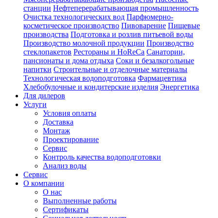
станции
Нефтеперерабатывающая промышленность
Очистка технологических вод
Парфюмерно-
косметическое производство
Пивоварение
Пищевые
производства
Подготовка и розлив питьевой воды
Производство молочной продукции
Производство
стеклопакетов
Рестораны и HoReCa
Санатории,
пансионаты и дома отдыха
Соки и безалкогольные
напитки
Строительные и отделочные материалы
Технологическая водоподготовка
Фармацевтика
Хлебобулочные и кондитерские изделия
Энергетика
Для дилеров
Услуги
Условия оплаты
Доставка
Монтаж
Проектирование
Сервис
Контроль качества водоподготовки
Анализ воды
Сервис
О компании
О нас
Выполненные работы
Сертификаты