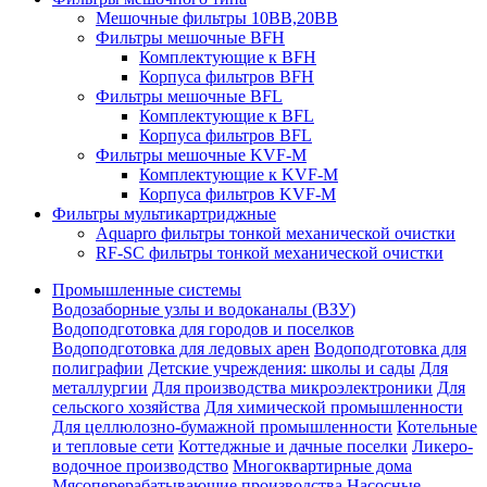
Мешочные фильтры 10ВВ,20ВВ
Фильтры мешочные BFH
Комплектующие к BFH
Корпуса фильтров BFH
Фильтры мешочные BFL
Комплектующие к BFL
Корпуса фильтров BFL
Фильтры мешочные KVF-M
Комплектующие к KVF-M
Корпуса фильтров KVF-M
Фильтры мультикартриджные
Aquapro фильтры тонкой механической очистки
RF-SC фильтры тонкой механической очистки
Промышленные системы
Водозаборные узлы и водоканалы (ВЗУ)
Водоподготовка для городов и поселков
Водоподготовка для ледовых арен
Водоподготовка для
полиграфии
Детские учреждения: школы и сады
Для
металлургии
Для производства микроэлектроники
Для
сельского хозяйства
Для химической промышленности
Для целлюлозно-бумажной промышленности
Котельные
и тепловые сети
Коттеджные и дачные поселки
Ликеро-
водочное производство
Многоквартирные дома
Мясоперерабатывающие производства
Насосные