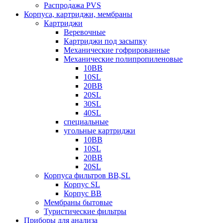
Распродажа PVS
Корпуса, картриджи, мембраны
Картриджи
Веревочные
Картриджи под засыпку
Механические гофрированные
Механические полипропиленовые
10BB
10SL
20BB
20SL
30SL
40SL
специальные
угольные картриджи
10BB
10SL
20BB
20SL
Корпуса фильтров BB,SL
Корпус SL
Корпус ВВ
Мембраны бытовые
Туристические фильтры
Приборы для анализа