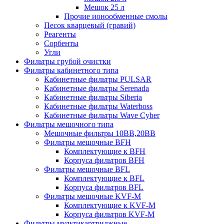
Мешок 25 л
Прочие ионообменные смолы
Песок кварцевый (гравий)
Реагенты
Сорбенты
Угли
Фильтры грубой очистки
Фильтры кабинетного типа
Кабинетные фильтры PULSAR
Кабинетные фильтры Serenada
Кабинетные фильтры Siberia
Кабинетные фильтры Waterboss
Кабинетные фильтры Wave Cyber
Фильтры мешочного типа
Мешочные фильтры 10ВВ,20ВВ
Фильтры мешочные BFH
Комплектующие к BFH
Корпуса фильтров BFH
Фильтры мешочные BFL
Комплектующие к BFL
Корпуса фильтров BFL
Фильтры мешочные KVF-M
Комплектующие к KVF-M
Корпуса фильтров KVF-M
Фильтры мультикартриджные