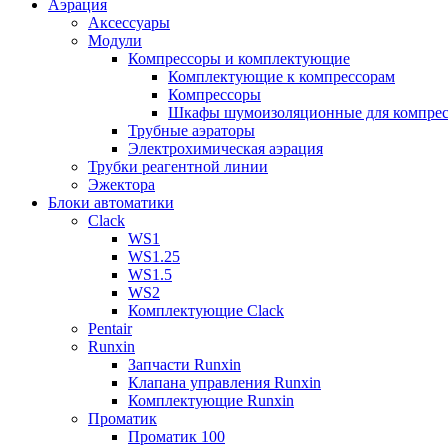
Аэрация
Аксессуары
Модули
Компрессоры и комплектующие
Комплектующие к компрессорам
Компрессоры
Шкафы шумоизоляционные для компрес
Трубные аэраторы
Электрохимическая аэрация
Трубки реагентной линии
Эжектора
Блоки автоматики
Clack
WS1
WS1.25
WS1.5
WS2
Комплектующие Clack
Pentair
Runxin
Запчасти Runxin
Клапана управления Runxin
Комплектующие Runxin
Проматик
Проматик 100