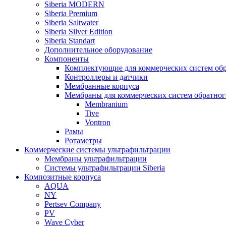
Siberia MODERN
Siberia Premium
Siberia Saltwater
Siberia Silver Edition
Siberia Standart
Дополнительное оборудование
Компоненты
Комплектующие для коммерческих систем обр
Контроллеры и датчики
Мембранные корпуса
Мембраны для коммерческих систем обратног
Membranium
Tive
Vontron
Рамы
Ротаметры
Коммерческие системы ультрафильтрации
Мембраны ультрафильтрации
Системы ультрафильтрации Siberia
Композитные корпуса
AQUA
NY
Pertsev Company
PV
Wave Cyber