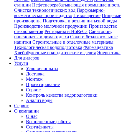
станции
Нефтеперерабатывающая промышленность
Очистка технологических вод
Парфюмерно-
косметическое производство
Пивоварение
Пищевые
производства
Подготовка и розлив питьевой воды
Производство молочной продукции
Производство
стеклопакетов
Рестораны и HoReCa
Санатории,
пансионаты и дома отдыха
Соки и безалкогольные
напитки
Строительные и отделочные материалы
Технологическая водоподготовка
Фармацевтика
Хлебобулочные и кондитерские изделия
Энергетика
Для дилеров
Услуги
Условия оплаты
Доставка
Монтаж
Проектирование
Сервис
Контроль качества водоподготовки
Анализ воды
Сервис
О компании
О нас
Выполненные работы
Сертификаты