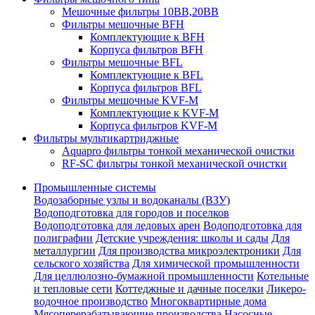
Мешочные фильтры 10ВВ,20ВВ
Фильтры мешочные BFH
Комплектующие к BFH
Корпуса фильтров BFH
Фильтры мешочные BFL
Комплектующие к BFL
Корпуса фильтров BFL
Фильтры мешочные KVF-M
Комплектующие к KVF-M
Корпуса фильтров KVF-M
Фильтры мультикартриджные
Aquapro фильтры тонкой механической очистки
RF-SC фильтры тонкой механической очистки
Промышленные системы
Водозаборные узлы и водоканалы (ВЗУ)
Водоподготовка для городов и поселков
Водоподготовка для ледовых арен
Водоподготовка для
полиграфии
Детские учреждения: школы и сады
Для
металлургии
Для производства микроэлектроники
Для
сельского хозяйства
Для химической промышленности
Для целлюлозно-бумажной промышленности
Котельные
и тепловые сети
Коттеджные и дачные поселки
Ликеро-
водочное производство
Многоквартирные дома
Мясоперерабатывающие производства
Насосные