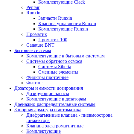
Комплектующие Clack
Pentair
Runxin
Запчасти Runxin
Клапана управления Runxin
Комплектующие Runxin
Проматик
Проматик 100
Сanature BNT
Бытовые системы
Комплектующие к бытовым системам
Системы обратного осмоса
Системы Siberia
Сменные элементы
Фильтры проточные
Фитинг
Дозаторы и емкости дозирования
Дозирующие насосы
Комплектующие к дозаторам
Дренажно-распределительные системы
Запорная арматура и автоматика
Диафрагменные клапана - пневмоострова
,инжектора
Клапана электромагнитные
Комплектующие