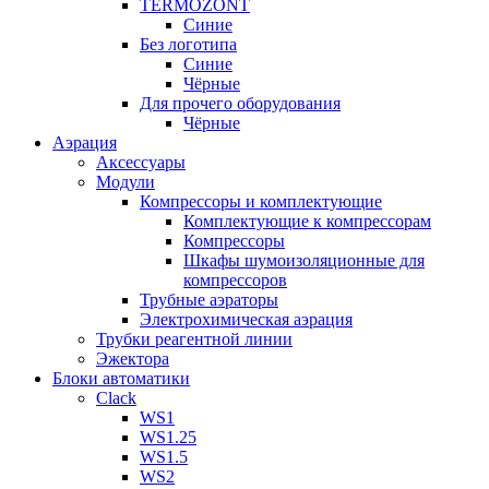
TERMOZONT
Синие
Без логотипа
Синие
Чёрные
Для прочего оборудования
Чёрные
Аэрация
Аксессуары
Модули
Компрессоры и комплектующие
Комплектующие к компрессорам
Компрессоры
Шкафы шумоизоляционные для
компрессоров
Трубные аэраторы
Электрохимическая аэрация
Трубки реагентной линии
Эжектора
Блоки автоматики
Clack
WS1
WS1.25
WS1.5
WS2