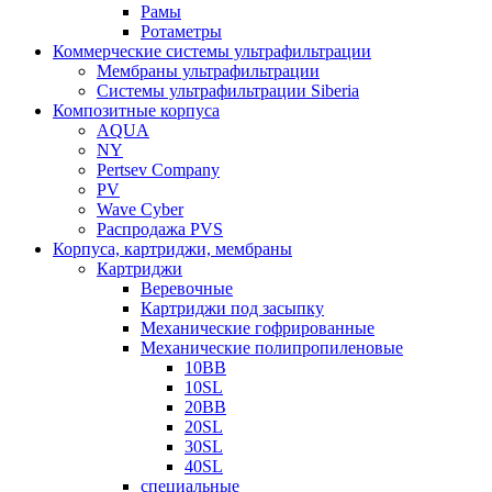
Рамы
Ротаметры
Коммерческие системы ультрафильтрации
Мембраны ультрафильтрации
Системы ультрафильтрации Siberia
Композитные корпуса
AQUA
NY
Pertsev Company
PV
Wave Cyber
Распродажа PVS
Корпуса, картриджи, мембраны
Картриджи
Веревочные
Картриджи под засыпку
Механические гофрированные
Механические полипропиленовые
10BB
10SL
20BB
20SL
30SL
40SL
специальные