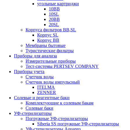
угольные картриджи
10BB
10SL
20BB
20SL
Корпуса фильтров BB,SL
Корпус SL
Корпус ВВ
Мембраны бытовые
Туристические фильтры
Приборы для анализа
Измерительные приборы
Тест-системы PERTSEV COMPANY
Приборы учета
Счетчик воды
Счетчик воды импульсный
ITELMA
ZENNER
Солевые и реагентные баки
Комплектующие к солевым бакам
Солевые баки
УФ-стерилизаторы
Погружные УФ-стерилизаторы
Siberia SS погружные УФ-стерилизаторы
УФ-стерилизаторы Aquapro