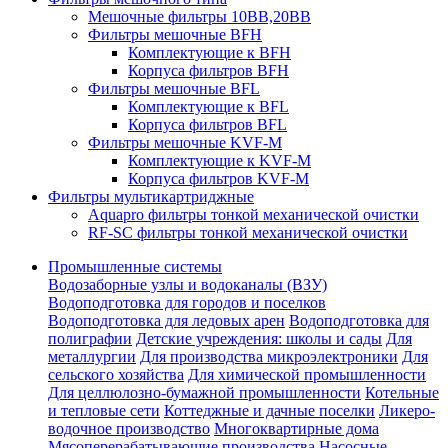
Мешочные фильтры 10ВВ,20ВВ
Фильтры мешочные BFH
Комплектующие к BFH
Корпуса фильтров BFH
Фильтры мешочные BFL
Комплектующие к BFL
Корпуса фильтров BFL
Фильтры мешочные KVF-M
Комплектующие к KVF-M
Корпуса фильтров KVF-M
Фильтры мультикартриджные
Aquapro фильтры тонкой механической очистки
RF-SC фильтры тонкой механической очистки
Промышленные системы
Водозаборные узлы и водоканалы (ВЗУ)
Водоподготовка для городов и поселков
Водоподготовка для ледовых арен
Водоподготовка для
полиграфии
Детские учреждения: школы и сады
Для
металлургии
Для производства микроэлектроники
Для
сельского хозяйства
Для химической промышленности
Для целлюлозно-бумажной промышленности
Котельные
и тепловые сети
Коттеджные и дачные поселки
Ликеро-
водочное производство
Многоквартирные дома
Мясоперерабатывающие производства
Насосные