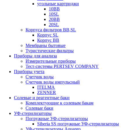
угольные картриджи
10BB
10SL
20BB
20SL
Корпуса фильтров BB,SL
Корпус SL
Корпус ВВ
Мембраны бытовые
Туристические фильтры
Приборы для анализа
Измерительные приборы
Тест-системы PERTSEV COMPANY
Приборы учета
Счетчик воды
Счетчик воды импульсный
ITELMA
ZENNER
Солевые и реагентные баки
Комплектующие к солевым бакам
Солевые баки
УФ-стерилизаторы
Погружные УФ-стерилизаторы
Siberia SS погружные УФ-стерилизаторы
УФ-стерилизаторы Aquapro