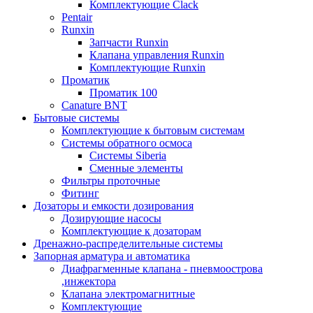
Комплектующие Clack
Pentair
Runxin
Запчасти Runxin
Клапана управления Runxin
Комплектующие Runxin
Проматик
Проматик 100
Сanature BNT
Бытовые системы
Комплектующие к бытовым системам
Системы обратного осмоса
Системы Siberia
Сменные элементы
Фильтры проточные
Фитинг
Дозаторы и емкости дозирования
Дозирующие насосы
Комплектующие к дозаторам
Дренажно-распределительные системы
Запорная арматура и автоматика
Диафрагменные клапана - пневмоострова
,инжектора
Клапана электромагнитные
Комплектующие