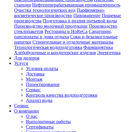
станции
Нефтеперерабатывающая промышленность
Очистка технологических вод
Парфюмерно-
косметическое производство
Пивоварение
Пищевые
производства
Подготовка и розлив питьевой воды
Производство молочной продукции
Производство
стеклопакетов
Рестораны и HoReCa
Санатории,
пансионаты и дома отдыха
Соки и безалкогольные
напитки
Строительные и отделочные материалы
Технологическая водоподготовка
Фармацевтика
Хлебобулочные и кондитерские изделия
Энергетика
Для дилеров
Услуги
Условия оплаты
Доставка
Монтаж
Проектирование
Сервис
Контроль качества водоподготовки
Анализ воды
Сервис
О компании
О нас
Выполненные работы
Сертификаты