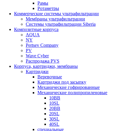
Рамы
Ротаметры
Коммерческие системы ультрафильтрации
Мембраны ультрафильтрации
Системы ультрафильтрации Siberia
Композитные корпуса
AQUA
NY
Pertsev Company
PV
Wave Cyber
Распродажа PVS
Корпуса, картриджи, мембраны
Картриджи
Веревочные
Картриджи под засыпку
Механические гофрированные
Механические полипропиленовые
10BB
10SL
20BB
20SL
30SL
40SL
специальные