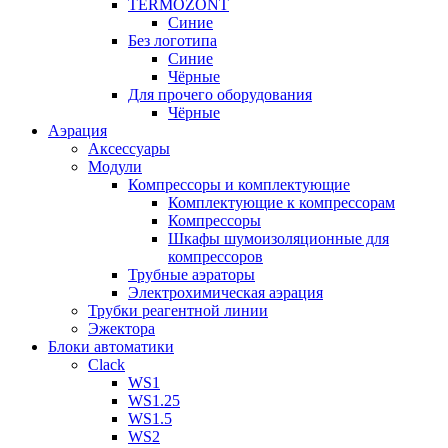
TERMOZONT
Синие
Без логотипа
Синие
Чёрные
Для прочего оборудования
Чёрные
Аэрация
Аксессуары
Модули
Компрессоры и комплектующие
Комплектующие к компрессорам
Компрессоры
Шкафы шумоизоляционные для
компрессоров
Трубные аэраторы
Электрохимическая аэрация
Трубки реагентной линии
Эжектора
Блоки автоматики
Clack
WS1
WS1.25
WS1.5
WS2