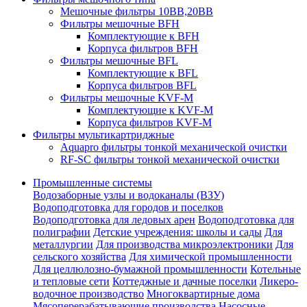
Мешочные фильтры 10ВВ,20ВВ
Фильтры мешочные BFH
Комплектующие к BFH
Корпуса фильтров BFH
Фильтры мешочные BFL
Комплектующие к BFL
Корпуса фильтров BFL
Фильтры мешочные KVF-M
Комплектующие к KVF-M
Корпуса фильтров KVF-M
Фильтры мультикартриджные
Aquapro фильтры тонкой механической очистки
RF-SC фильтры тонкой механической очистки
Промышленные системы
Водозаборные узлы и водоканалы (ВЗУ)
Водоподготовка для городов и поселков
Водоподготовка для ледовых арен
Водоподготовка для
полиграфии
Детские учреждения: школы и сады
Для
металлургии
Для производства микроэлектроники
Для
сельского хозяйства
Для химической промышленности
Для целлюлозно-бумажной промышленности
Котельные
и тепловые сети
Коттеджные и дачные поселки
Ликеро-
водочное производство
Многоквартирные дома
Мясоперерабатывающие производства
Насосные