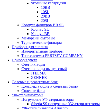
угольные картриджи
10BB
10SL
20BB
20SL
Корпуса фильтров BB,SL
Корпус SL
Корпус ВВ
Мембраны бытовые
Туристические фильтры
Приборы для анализа
Измерительные приборы
Тест-системы PERTSEV COMPANY
Приборы учета
Счетчик воды
Счетчик воды импульсный
ITELMA
ZENNER
Солевые и реагентные баки
Комплектующие к солевым бакам
Солевые баки
УФ-стерилизаторы
Погружные УФ-стерилизаторы
Siberia SS погружные УФ-стерилизаторы
УФ-стерилизаторы Aquapro