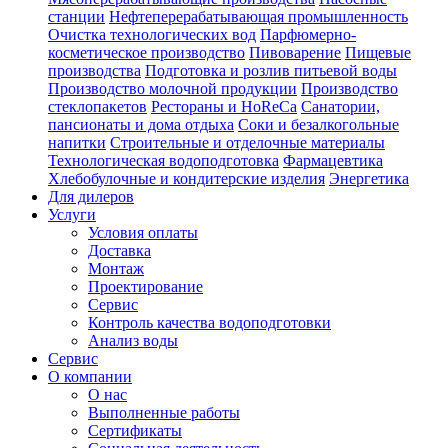
станции
Нефтеперерабатывающая промышленность
Очистка технологических вод
Парфюмерно-
косметическое производство
Пивоварение
Пищевые
производства
Подготовка и розлив питьевой воды
Производство молочной продукции
Производство
стеклопакетов
Рестораны и HoReCa
Санатории,
пансионаты и дома отдыха
Соки и безалкогольные
напитки
Строительные и отделочные материалы
Технологическая водоподготовка
Фармацевтика
Хлебобулочные и кондитерские изделия
Энергетика
Для дилеров
Услуги
Условия оплаты
Доставка
Монтаж
Проектирование
Сервис
Контроль качества водоподготовки
Анализ воды
Сервис
О компании
О нас
Выполненные работы
Сертификаты