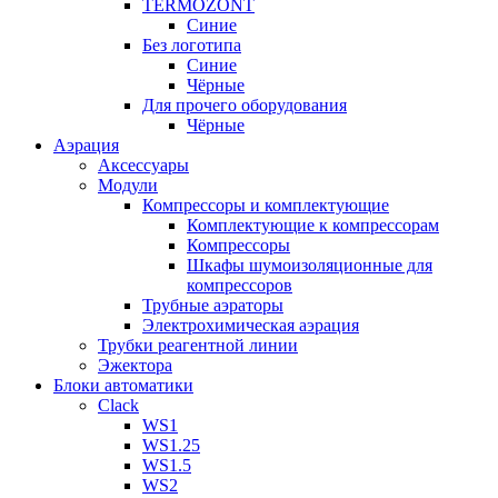
TERMOZONT
Синие
Без логотипа
Синие
Чёрные
Для прочего оборудования
Чёрные
Аэрация
Аксессуары
Модули
Компрессоры и комплектующие
Комплектующие к компрессорам
Компрессоры
Шкафы шумоизоляционные для
компрессоров
Трубные аэраторы
Электрохимическая аэрация
Трубки реагентной линии
Эжектора
Блоки автоматики
Clack
WS1
WS1.25
WS1.5
WS2