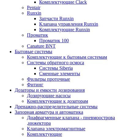
Комплектующие Clack
Pentair
Runxin
Запчасти Runxin
Клапана управления Runxin
Комплектующие Runxin
Проматик
Проматик 100
Сanature BNT
Бытовые системы
Комплектующие к бытовым системам
Системы обратного осмоса
Системы Siberia
Сменные элементы
Фильтры проточные
Фитинг
Дозаторы и емкости дозирования
Дозирующие насосы
Комплектующие к дозаторам
Дренажно-распределительные системы
Запорная арматура и автоматика
Диафрагменные клапана - пневмоострова
,инжектора
Клапана электромагнитные
Комплектующие