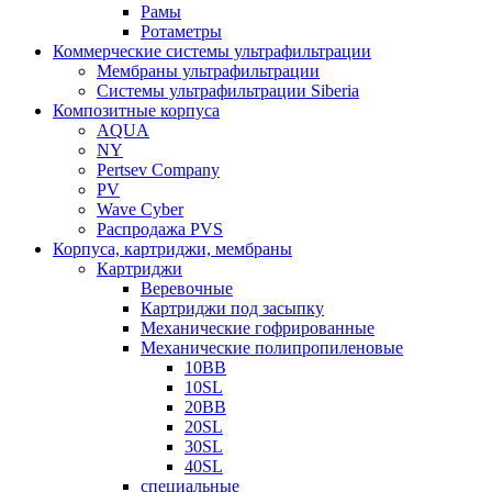
Рамы
Ротаметры
Коммерческие системы ультрафильтрации
Мембраны ультрафильтрации
Системы ультрафильтрации Siberia
Композитные корпуса
AQUA
NY
Pertsev Company
PV
Wave Cyber
Распродажа PVS
Корпуса, картриджи, мембраны
Картриджи
Веревочные
Картриджи под засыпку
Механические гофрированные
Механические полипропиленовые
10BB
10SL
20BB
20SL
30SL
40SL
специальные