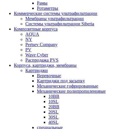
Рамы
Ротаметры
Коммерческие системы ультрафильтрации
Мембраны ультрафильтрации
Системы ультрафильтрации Siberia
Композитные корпуса
AQUA
NY
Pertsev Company
PV
Wave Cyber
Распродажа PVS
Корпуса, картриджи, мембраны
Картриджи
Веревочные
Картриджи под засыпку
Механические гофрированные
Механические полипропиленовые
10BB
10SL
20BB
20SL
30SL
40SL
специальные