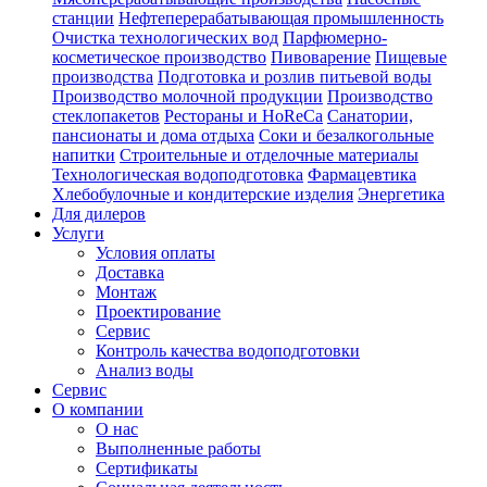
станции
Нефтеперерабатывающая промышленность
Очистка технологических вод
Парфюмерно-
косметическое производство
Пивоварение
Пищевые
производства
Подготовка и розлив питьевой воды
Производство молочной продукции
Производство
стеклопакетов
Рестораны и HoReCa
Санатории,
пансионаты и дома отдыха
Соки и безалкогольные
напитки
Строительные и отделочные материалы
Технологическая водоподготовка
Фармацевтика
Хлебобулочные и кондитерские изделия
Энергетика
Для дилеров
Услуги
Условия оплаты
Доставка
Монтаж
Проектирование
Сервис
Контроль качества водоподготовки
Анализ воды
Сервис
О компании
О нас
Выполненные работы
Сертификаты