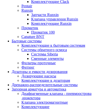
Комплектующие Clack
Pentair
Runxin
Запчасти Runxin
Клапана управления Runxin
Комплектующие Runxin
Проматик
Проматик 100
Сanature BNT
Бытовые системы
Комплектующие к бытовым системам
Системы обратного осмоса
Системы Siberia
Сменные элементы
Фильтры проточные
Фитинг
Дозаторы и емкости дозирования
Дозирующие насосы
Комплектующие к дозаторам
Дренажно-распределительные системы
Запорная арматура и автоматика
Диафрагменные клапана - пневмоострова
,инжектора
Клапана электромагнитные
Комплектующие