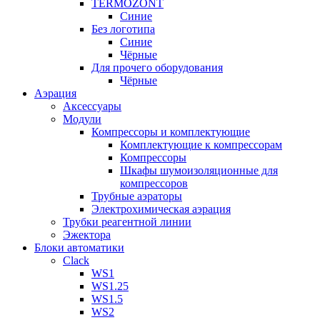
TERMOZONT
Синие
Без логотипа
Синие
Чёрные
Для прочего оборудования
Чёрные
Аэрация
Аксессуары
Модули
Компрессоры и комплектующие
Комплектующие к компрессорам
Компрессоры
Шкафы шумоизоляционные для
компрессоров
Трубные аэраторы
Электрохимическая аэрация
Трубки реагентной линии
Эжектора
Блоки автоматики
Clack
WS1
WS1.25
WS1.5
WS2