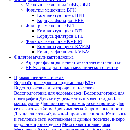
Мешочные фильтры 10ВВ,20ВВ
Фильтры мешочные BFH
Комплектующие к BFH
Корпуса фильтров BFH
Фильтры мешочные BFL
Комплектующие к BFL
Корпуса фильтров BFL
Фильтры мешочные KVF-M
Комплектующие к KVF-M
Корпуса фильтров KVF-M
Фильтры мультикартриджные
Aquapro фильтры тонкой механической очистки
RF-SC фильтры тонкой механической очистки
Промышленные системы
Водозаборные узлы и водоканалы (ВЗУ)
Водоподготовка для городов и поселков
Водоподготовка для ледовых арен
Водоподготовка для
полиграфии
Детские учреждения: школы и сады
Для
металлургии
Для производства микроэлектроники
Для
сельского хозяйства
Для химической промышленности
Для целлюлозно-бумажной промышленности
Котельные
и тепловые сети
Коттеджные и дачные поселки
Ликеро-
водочное производство
Многоквартирные дома
Мясоперерабатывающие производства
Насосные