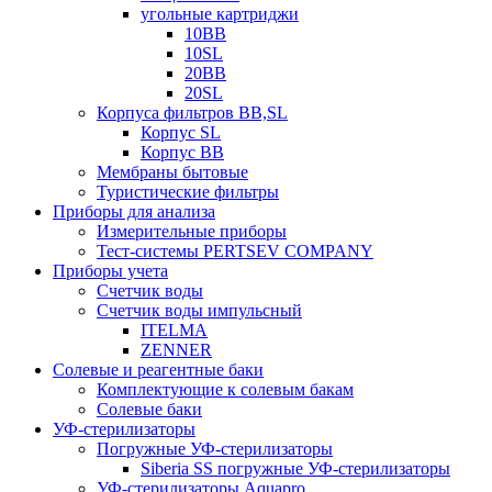
угольные картриджи
10BB
10SL
20BB
20SL
Корпуса фильтров BB,SL
Корпус SL
Корпус ВВ
Мембраны бытовые
Туристические фильтры
Приборы для анализа
Измерительные приборы
Тест-системы PERTSEV COMPANY
Приборы учета
Счетчик воды
Счетчик воды импульсный
ITELMA
ZENNER
Солевые и реагентные баки
Комплектующие к солевым бакам
Солевые баки
УФ-стерилизаторы
Погружные УФ-стерилизаторы
Siberia SS погружные УФ-стерилизаторы
УФ-стерилизаторы Aquapro