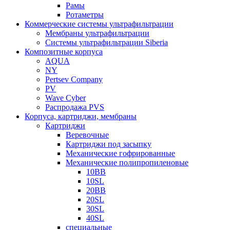
Рамы
Ротаметры
Коммерческие системы ультрафильтрации
Мембраны ультрафильтрации
Системы ультрафильтрации Siberia
Композитные корпуса
AQUA
NY
Pertsev Company
PV
Wave Cyber
Распродажа PVS
Корпуса, картриджи, мембраны
Картриджи
Веревочные
Картриджи под засыпку
Механические гофрированные
Механические полипропиленовые
10BB
10SL
20BB
20SL
30SL
40SL
специальные