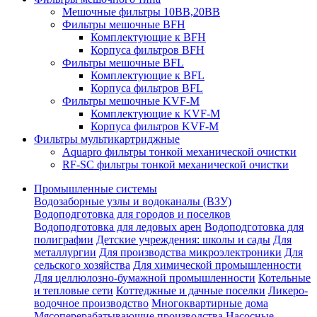
Мешочные фильтры 10ВВ,20ВВ
Фильтры мешочные BFH
Комплектующие к BFH
Корпуса фильтров BFH
Фильтры мешочные BFL
Комплектующие к BFL
Корпуса фильтров BFL
Фильтры мешочные KVF-M
Комплектующие к KVF-M
Корпуса фильтров KVF-M
Фильтры мультикартриджные
Aquapro фильтры тонкой механической очистки
RF-SC фильтры тонкой механической очистки
Промышленные системы
Водозаборные узлы и водоканалы (ВЗУ)
Водоподготовка для городов и поселков
Водоподготовка для ледовых арен
Водоподготовка для
полиграфии
Детские учреждения: школы и сады
Для
металлургии
Для производства микроэлектроники
Для
сельского хозяйства
Для химической промышленности
Для целлюлозно-бумажной промышленности
Котельные
и тепловые сети
Коттеджные и дачные поселки
Ликеро-
водочное производство
Многоквартирные дома
Мясоперерабатывающие производства
Насосные