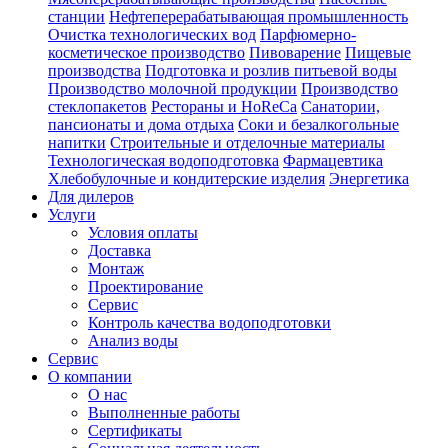
станции
Нефтеперерабатывающая промышленность
Очистка технологических вод
Парфюмерно-
косметическое производство
Пивоварение
Пищевые
производства
Подготовка и розлив питьевой воды
Производство молочной продукции
Производство
стеклопакетов
Рестораны и HoReCa
Санатории,
пансионаты и дома отдыха
Соки и безалкогольные
напитки
Строительные и отделочные материалы
Технологическая водоподготовка
Фармацевтика
Хлебобулочные и кондитерские изделия
Энергетика
Для дилеров
Услуги
Условия оплаты
Доставка
Монтаж
Проектирование
Сервис
Контроль качества водоподготовки
Анализ воды
Сервис
О компании
О нас
Выполненные работы
Сертификаты