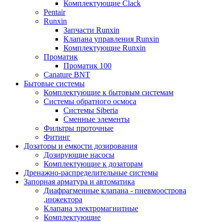
Комплектующие Clack
Pentair
Runxin
Запчасти Runxin
Клапана управления Runxin
Комплектующие Runxin
Проматик
Проматик 100
Сanature BNT
Бытовые системы
Комплектующие к бытовым системам
Системы обратного осмоса
Системы Siberia
Сменные элементы
Фильтры проточные
Фитинг
Дозаторы и емкости дозирования
Дозирующие насосы
Комплектующие к дозаторам
Дренажно-распределительные системы
Запорная арматура и автоматика
Диафрагменные клапана - пневмоострова
,инжектора
Клапана электромагнитные
Комплектующие