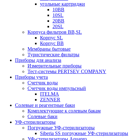
угольные картриджи
10BB
10SL
20BB
20SL
Корпуса фильтров BB,SL
Корпус SL
Корпус ВВ
Мембраны бытовые
Туристические фильтры
Приборы для анализа
Измерительные приборы
Тест-системы PERTSEV COMPANY
Приборы учета
Счетчик воды
Счетчик воды импульсный
ITELMA
ZENNER
Солевые и реагентные баки
Комплектующие к солевым бакам
Солевые баки
УФ-стерилизаторы
Погружные УФ-стерилизаторы
Siberia SS погружные УФ-стерилизаторы
УФ-стерилизаторы Aquapro