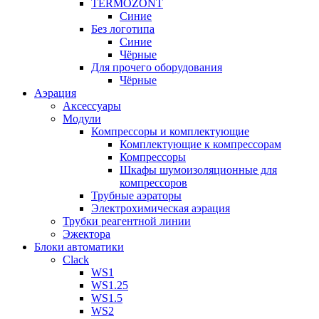
TERMOZONT
Синие
Без логотипа
Синие
Чёрные
Для прочего оборудования
Чёрные
Аэрация
Аксессуары
Модули
Компрессоры и комплектующие
Комплектующие к компрессорам
Компрессоры
Шкафы шумоизоляционные для
компрессоров
Трубные аэраторы
Электрохимическая аэрация
Трубки реагентной линии
Эжектора
Блоки автоматики
Clack
WS1
WS1.25
WS1.5
WS2